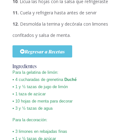
10
. Licua las hojas con la salsa que refrigeraste
11.
Cuela y refrigera hasta antes de servir
12.
Desmolda la terrina y decórala con limones
confitados y salsa de menta.
Regresar a Recetas
Ingredientes
Para la gelatina de limón:
• 4 cucharadas de grenetina
Duché
• 1 y ½ tazas de jugo de limón
• 1 taza de azúcar
• 10 hojas de menta para decorar
• 3 y ½ tazas de agua
Para la decoración:
• 3 limones en rebajadas finas
• 1 y ½ tazas de azúcar