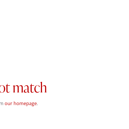
not match
om
our homepage
.