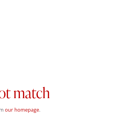
not match
om
our homepage
.