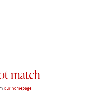
not match
om
our homepage
.